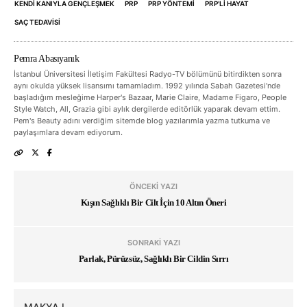
KENDI KANIYLA GENÇLEŞMEK
PRP
PRP YÖNTEMI
PRP'LI HAYAT
SAÇ TEDAVISI
Pemra Abasıyanık
İstanbul Üniversitesi İletişim Fakültesi Radyo-TV bölümünü bitirdikten sonra
aynı okulda yüksek lisansımı tamamladım. 1992 yılında Sabah Gazetesi'nde
başladığım mesleğime Harper's Bazaar, Marie Claire, Madame Figaro, People
Style Watch, All, Grazia gibi aylık dergilerde editörlük yaparak devam ettim.
Pem's Beauty adını verdiğim sitemde blog yazılarımla yazma tutkuma ve
paylaşımlara devam ediyorum.
ÖNCEKI YAZI
Kışın Sağlıklı Bir Cilt İçin 10 Altın Öneri
SONRAKI YAZI
Parlak, Pürüzsüz, Sağlıklı Bir Cildin Sırrı
MAKYAJ