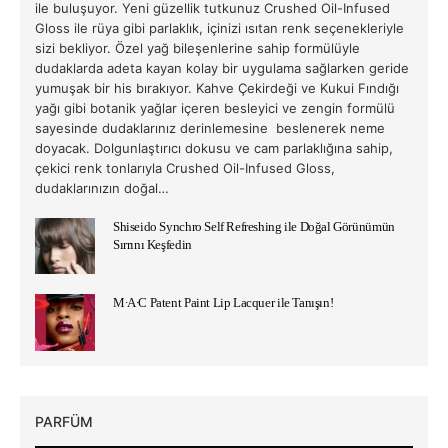
ile buluşuyor. Yeni güzellik tutkunuz Crushed Oil-Infused
Gloss ile rüya gibi parlaklık, içinizi ısıtan renk seçenekleriyle
sizi bekliyor. Özel yağ bileşenlerine sahip formülüyle
dudaklarda adeta kayan kolay bir uygulama sağlarken geride
yumuşak bir his bırakıyor. Kahve Çekirdeği ve Kukui Fındığı
yağı gibi botanik yağlar içeren besleyici ve zengin formülü
sayesinde dudaklarınız derinlemesine beslenerek neme
doyacak. Dolgunlaştırıcı dokusu ve cam parlaklığına sahip,
çekici renk tonlarıyla Crushed Oil-Infused Gloss,
dudaklarınızın doğal…
Shiseido Synchro Self Refreshing ile Doğal Görünümün
Sırrını Keşfedin
M∙A∙C Patent Paint Lip Lacquer ile Tanışın!
PARFÜM