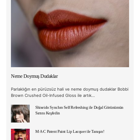
Neme Doymuş Dudaklar
Parlaklığın en pürüzsüz hali ve neme doymuş dudaklar Bobbi
Brown Crushed Oil-Infused Gloss ile artık…
Shiseido Synchro Self Refreshing ile Doğal Görünümün
Sırrını Keşfedin
M∙A∙C Patent Paint Lip Lacquer ile Tanışın!