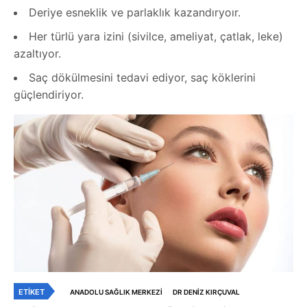
Deriye esneklik ve parlaklık kazandıryoır.
Her türlü yara izini (sivilce, ameliyat, çatlak, leke)
azaltıyor.
Saç dökülmesini tedavi ediyor, saç köklerini
güçlendiriyor.
ETIKET
ANADOLU SAĞLIK MERKEZI
DR DENIZ KIRÇUVAL