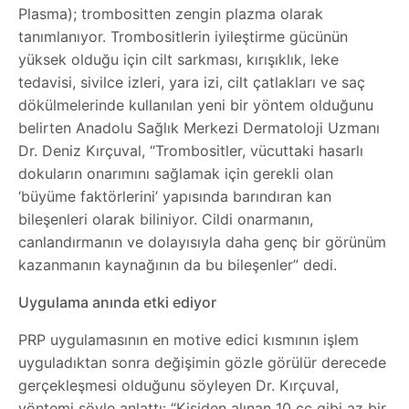
Plasma); trombositten zengin plazma olarak
tanımlanıyor. Trombositlerin iyileştirme gücünün
yüksek olduğu için cilt sarkması, kırışıklık, leke
tedavisi, sivilce izleri, yara izi, cilt çatlakları ve saç
dökülmelerinde kullanılan yeni bir yöntem olduğunu
belirten Anadolu Sağlık Merkezi Dermatoloji Uzmanı
Dr. Deniz Kırçuval, “Trombositler, vücuttaki hasarlı
dokuların onarımını sağlamak için gerekli olan
‘büyüme faktörlerini’ yapısında barındıran kan
bileşenleri olarak biliniyor. Cildi onarmanın,
canlandırmanın ve dolayısıyla daha genç bir görünüm
kazanmanın kaynağının da bu bileşenler” dedi.
Uygulama anında etki ediyor
PRP uygulamasının en motive edici kısmının işlem
uyguladıktan sonra değişimin gözle görülür derecede
gerçekleşmesi olduğunu söyleyen Dr. Kırçuval,
yöntemi şöyle anlattı: “Kişiden alınan 10 cc gibi az bir