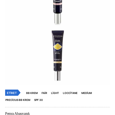
ETIKET
BB KREM
FAIR
LIGHT
LOCCITANE
MEDIUM
PRECIOUS BB KREM
SPF 30
Pemra Abasıyanık