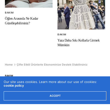
BAKIM
Öğlen Arasında Ne Kadar
Güzelleşebilirsiniz?
BAKIM
Yaza Daha Sıkı Kollarla Girmek
Mümkün
Home
Çifte Etkili Ürünlerle Ekonominize Destek Olabilirsiniz
BAKIM
Our site uses cookies. Learn more about our use of cookies:
Çifte Etkili Ürünlerle Ekonominize
cookie policy
Destek Olabilirsiniz
ACCEPT