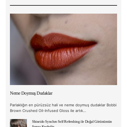
Neme Doymuş Dudaklar
Parlaklığın en pürüzsüz hali ve neme doymuş dudaklar Bobbi
Brown Crushed Oil-Infused Gloss ile artık…
Shiseido Synchro Self Refreshing ile Doğal Görünümün
Sırrını Keşfedin