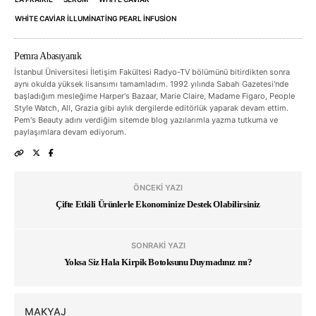
WHITE CAVIAR ILLUMINATING PEARL INFUSION
Pemra Abasıyanık
İstanbul Üniversitesi İletişim Fakültesi Radyo-TV bölümünü bitirdikten sonra
aynı okulda yüksek lisansımı tamamladım. 1992 yılında Sabah Gazetesi'nde
başladığım mesleğime Harper's Bazaar, Marie Claire, Madame Figaro, People
Style Watch, All, Grazia gibi aylık dergilerde editörlük yaparak devam ettim.
Pem's Beauty adını verdiğim sitemde blog yazılarımla yazma tutkuma ve
paylaşımlara devam ediyorum.
ÖNCEKI YAZI
Çifte Etkili Ürünlerle Ekonominize Destek Olabilirsiniz
SONRAKI YAZI
Yoksa Siz Hala Kirpik Botoksunu Duymadınız mı?
MAKYAJ