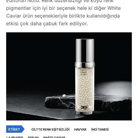
Editörün Notu:
Renk düzensizliği ve koyu renk
pigmentler için iyi bir seçenek hele ki diğer White
Caviar ürün seçenekleriyle birlikte kullanıldığında
etkisi çok daha çabuk fark ediliyor.
ETIKET
CILTTE RENK EŞITSIZLIĞI
HAVYAR
INCI TANESI
LA PRAIRIE
SERUM
WHITE CAVIAR