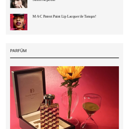
M∙A∙C Patent Paint Lip Lacquer ile Tanışın!
PARFÜM