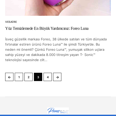
VESAIRE
Yüz Temizlemede En Büyük Yardımcınız: Foreo Luna
İsveç güzellik markası Foreo, 38 ülkede satılan ve tüm dünyada
fırtınalar estiren ürünü Foreo Luna™ ile şimdi Türkiye’de. Bu
neden mi önemli? Çünkü Foreo Luna™, yumuşak silikon uçlara
sahip yüzeyi ve dakikada 8.000 titreşim yayan T- Sonic™
teknolojisi sayesinde cilt…
←
→
1
2
3
4